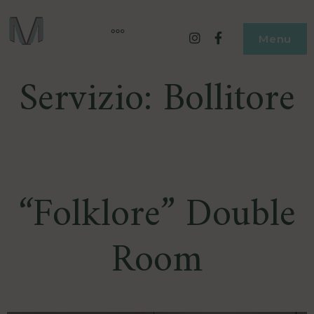
MARINO WELLNESS
HOTEL – RESTAURANT – SPA
Instagram
Facebook
Menu
Servizio:
Bollitore
“Folklore” Double
Room