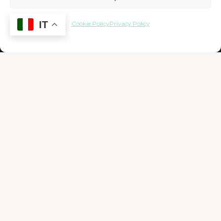
IT
Cookie Policy
Privacy Policy
Vuoi scoprire la disponibilità
delle camere?
Clicca il pulsante e scopri tutte le nostre
tariffe.
Vedi disponibilità